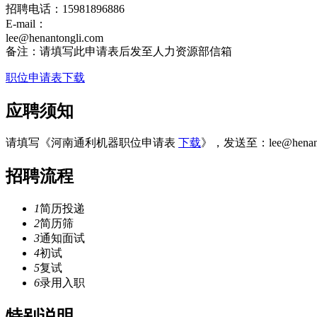
招聘电话：15981896886
E-mail：
lee@henantongli.com
备注：请填写此申请表后发至人力资源部信箱
职位申请表下载
应聘
须知
请填写《河南通利机器职位申请表
下载
》，发送至：
lee@henan
招聘
流程
1
简历投递
2
简历筛
3
通知面试
4
初试
5
复试
6
录用入职
特别
说明