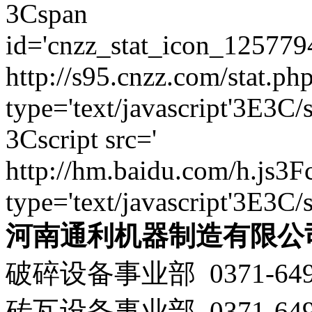
3Cspan
id='cnzz_stat_icon_125779
http://s95.cnzz.com/stat
type='text/javascript'3E3C/
3Cscript src='
http://hm.baidu.com/h.js
type='text/javascript'3E3C/
河南通利机器制造有限公
破碎设备事业部 0371-649
砖瓦设备事业部 0371-649